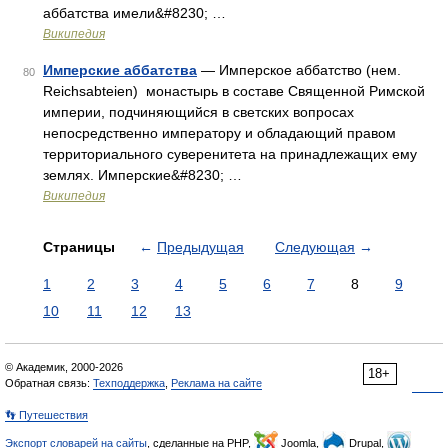
аббатства имели&#8230; …
Википедия
Имперские аббатства
— Имперское аббатство (нем.
80
Reichsabteien) монастырь в составе Священной Римской
империи, подчиняющийся в светских вопросах
непосредственно императору и обладающий правом
территориального суверенитета на принадлежащих ему
землях. Имперские&#8230; …
Википедия
Страницы
←
Предыдущая
Следующая
→
1
2
3
4
5
6
7
8
9
10
11
12
13
© Академик, 2000-2026
18+
Обратная связь:
Техподдержка
,
Реклама на сайте
👣 Путешествия
Экспорт словарей на сайты
, сделанные на PHP,
Joomla,
Drupal,