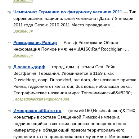
Википедия
Чемпионат Германии по фигурному катанию 2011
— Тип
76
соревнования: национальный чемпионат Дата: 7 9 января
2011 года Сезон: 2010 2011 Место проведения …
Википедия
Роккиджани, Ральф
— Ральф Роккиджани Общая
77
информация Полное имя: нем.&#160;Ralf Rocchigiani …
Википедия
Дюссельдорф
— город, адм. ц. земли Сев. Рейн
78
Вестфалия, Германия. Упоминается в 1159 г. как
Dusseldorp, совр. Dusseldorf, где dorp, dor название притока
Рейна; гидроним от кельт, dur, dus вода, небольшая река .
Географические названия мира: Топонимический&#8230; …
Географическая энциклопедия
Имперское аббатство
— (нем.&#160;Reichsabteien)&#160;
79
монастырь в составе Священной Римской империи,
подчиняющийся в светских вопросах непосредственно
императору и обладающий правом территориального
суверенитета на принадлежащих ему землях. Имперские