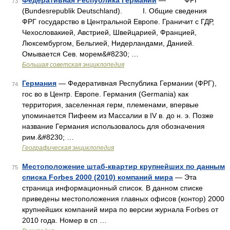
Федеративная Республика Германии
— ФРГ
73
(Bundesrepublik Deutschland). I. Общие сведения
ФРГ государство в Центральной Европе. Граничит с ГДР,
Чехословакией, Австрией, Швейцарией, Францией,
Люксембургом, Бельгией, Нидерландами, Данией.
Омывается Сев. морем&#8230; …
Большая советская энциклопедия
Германия
— Федеративная Республика Германии (ФРГ),
74
гос во в Центр. Европе. Германия (Germania) как
территория, заселенная герм, племенами, впервые
упоминается Пифеем из Массалии в IV в. до н. э. Позже
название Германия использовалось для обозначения
рим.&#8230; …
Географическая энциклопедия
Местоположение штаб-квартир крупнейших по данным
75
списка Forbes 2000 (2010) компаний мира
— Эта
страница информационный список. В данном списке
приведены местоположения главных офисов (контор) 2000
крупнейших компаний мира по версии журнала Forbes от
2010 года. Номер в сп …